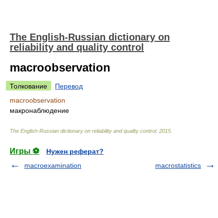
The English-Russian dictionary on
reliability and quality control
macroobservation
Толкование
Перевод
macroobservation
макронаблюдение
The English-Russian dictionary on reliability and quality control
.
2015
.
Игры ⚽
Нужен реферат?
macroexamination
macrostatistics